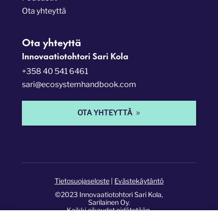
Ota yhteyttä
Ota yhteyttä
Innovaatiotohtori Sari Kola
+358 40 541 6461
sari@ecosystemhandbook.com
OTA YHTEYTTÄ
Tietosuojaseloste
|
Evästekäytäntö
©2023 Innovaatiotohtori Sari Kola,
Sarilainen Oy.
Kaikki oikeudet pidätetään.