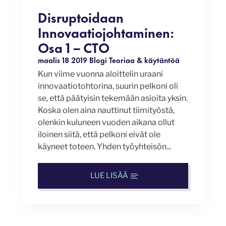
Disruptoidaan
Innovaatiojohtaminen:
Osa 1 – CTO
maalis 18 2019
Blogi
Teoriaa & käytäntöä
Kun viime vuonna aloittelin uraani
innovaatiotohtorina, suurin pelkoni oli
se, että päätyisin tekemään asioita yksin.
Koska olen aina nauttinut tiimityöstä,
olenkin kuluneen vuoden aikana ollut
iloinen siitä, että pelkoni eivät ole
käyneet toteen. Yhden työyhteisön...
LUE LISÄÄ