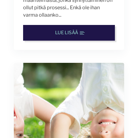
määritelmästä, jonka synnyttäminen on
ollut pitkä prosessi... Enkä ole ihan
varma ollaanko...
LUE LISÄÄ