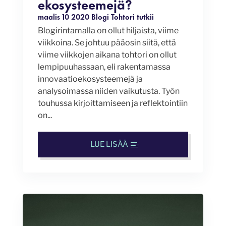
ekosysteemejä?
maalis 10 2020
Blogi
Tohtori tutkii
Blogirintamalla on ollut hiljaista, viime
viikkoina. Se johtuu pääosin siitä, että
viime viikkojen aikana tohtori on ollut
lempipuuhassaan, eli rakentamassa
innovaatioekosysteemejä ja
analysoimassa niiden vaikutusta. Työn
touhussa kirjoittamiseen ja reflektointiin
on...
LUE LISÄÄ