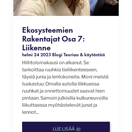
Ekosysteemien
Rakentajat Osa 7:
Liikenne
helmi 24 2023
Blogi
Teoriaa & käytäntöä
Hiihtolomakausi on alkanut. Se
tarkoittaa ruuhkia tieliikenteeseen,
täysiä junia ja lentokoneita. Moni meistä
tuskastuu: Omalla autolla liikkuessa
ruuhkat ja onnettomuudet saavat hien
pintaan. Samoin julkisilla kulkuneuvoilla
liikuttaessa myöhästelevät junat ja
lennot...
LUE LISÄÄ