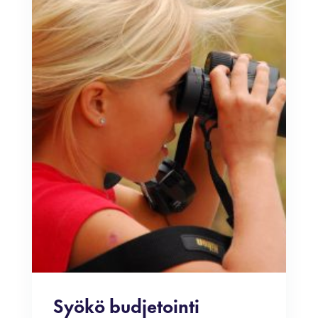
Syökö budjetointi