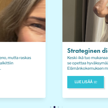
Strateginen dia
eno, mutta raskas
Keski-ikä tuo mukanaan
lkittiin
se opettaa hyväksymään
.
Elämänkokemuksen my
LUE LISÄÄ