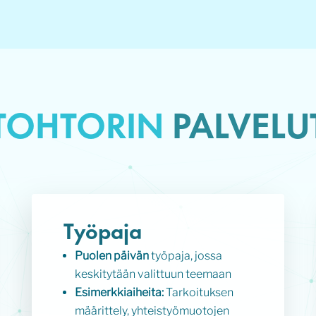
TOHTORIN
PALVELU
Työpaja
Puolen päivän
työpaja, jossa
keskitytään valittuun teemaan
Esimerkkiaiheita:
Tarkoituksen
määrittely, yhteistyömuotojen