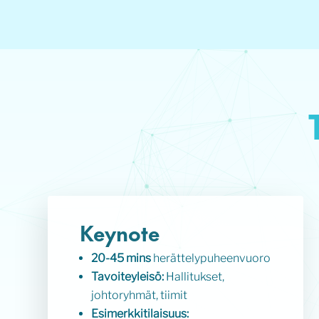
Keynote
20-45 mins
herättelypuheenvuoro
Tavoiteyleisö:
Hallitukset,
johtoryhmät, tiimit
Esimerkkitilaisuus: