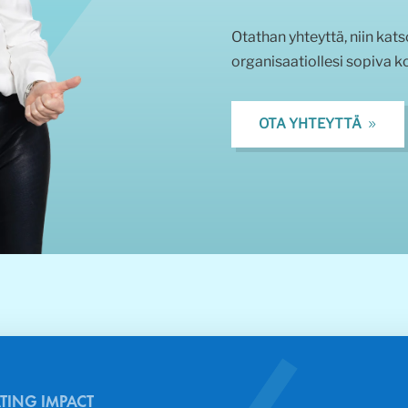
Otathan yhteyttä, niin kats
organisaatiollesi sopiva k
OTA YHTEYTTÄ
ATING IMPACT