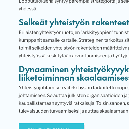
Lopputuloksena syntyy parempia strategioita ja selke
yhdessä.
Selkeät yhteistyön rakenteet 
Erilaisten yhteistyömuotojen ”arkkityyppien” tunnis
kumppanit samalle kartalle. Strateginen tarkoitus sit
toimii selkeiden yhteistyön rakenteiden määrittelyn 
yhteistyössä keskitytään arvon luomiseen ja hyötyj
Dynaaminen yhteistyökyvyk
liiketoiminnan skaalaamises
Yhteistyöjohtamisen viitekehys on tarkoitettu nop
johtamiseen. Se auttaa julkisten organisaatioiden ja 
kaupallistamaan syntyviä ratkaisuja. Toisin sanoen, 
tulevaisuuden turvaamiseksi ja auttaa skaalaamaan