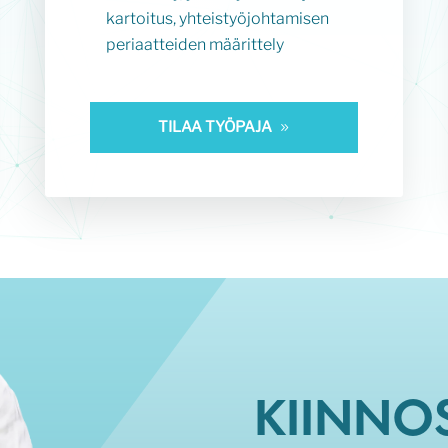
kartoitus, yhteistyöjohtamisen
periaatteiden määrittely
TILAA TYÖPAJA
KIINNO