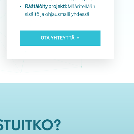
Räätälöity projekti:
Määritellään
sisältö ja ohjausmalli yhdessä
OTA YHTEYTTÄ
STUITKO?