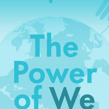
The
Power
of
We