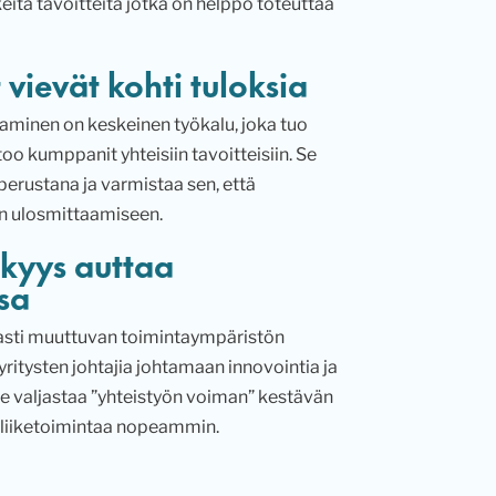
itä tavoitteita jotka on helppo toteuttaa
vievät kohti tuloksia
taminen on keskeinen työkalu, joka tuo
oo kumppanit yhteisiin tavoitteisiin. Se
perustana ja varmistaa sen, että
en ulosmittaamiseen.
kyys auttaa
sa
easti muuttuvan toimintaympäristön
yritysten johtajia johtamaan innovointia ja
se valjastaa ”yhteistyön voiman” kestävän
 liiketoimintaa nopeammin.