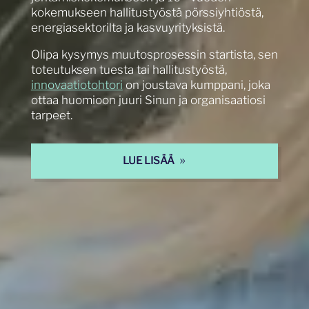
kokemukseen hallitustyöstä pörssiyhtiöstä,
energiasektorilta ja kasvuyrityksistä.
Olipa kysymys muutosprosessin startista, sen
toteutuksen tuesta tai hallitustyöstä,
innovaatiotohtori
on joustava kumppani, joka
ottaa huomioon juuri Sinun ja organisaatiosi
tarpeet.
LUE LISÄÄ