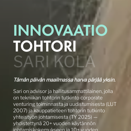
INNOVAATIO­
TOHTORI
SARI KOLA
Tämän päivän maailmassa harva pärjää yksin.
Sari on advisor ja hallitusammattilainen, jolla
on tekniikan tohtorin tutkinto corporate
venturing toiminnasta ja uudistumisesta (LUT
2007) ja kauppatieteen tohtorin tutkinto
yhteistyön johtamisesta (TY 2025) —
yhdistettynä 20+ vuoden käytännön
johtamiskokemukseen ja 10+ vuoden