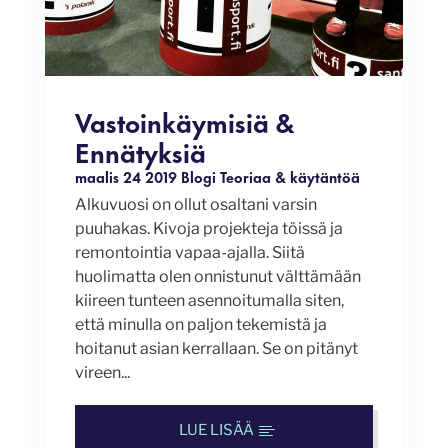
Vastoinkäymisiä &
Ennätyksiä
maalis 24 2019
Blogi
Teoriaa & käytäntöä
Alkuvuosi on ollut osaltani varsin
puuhakas. Kivoja projekteja töissä ja
remontointia vapaa-ajalla. Siitä
huolimatta olen onnistunut välttämään
kiireen tunteen asennoitumalla siten,
että minulla on paljon tekemistä ja
hoitanut asian kerrallaan. Se on pitänyt
vireen...
LUE LISÄÄ