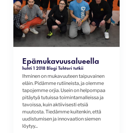
Epämukavuusalueella
huhti 1 2018
Blogi
Tohtori tutkii
Ihminen on mukavuuteen taipuvainen
eläin. Pidämme rutiineista, ja olemme
tapojemme orjia. Usein on helpompaa
pitäytyä tutuissa toimintamalleissa ja
tavoissa, kuin aktiivisesti etsiä
muutosta. Tiedämme kuitenkin, että
uudistumisen ja innovaation siemen
löytyy...