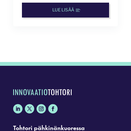
LUE LISÄÄ
Tohtori pähkinänkuoressa