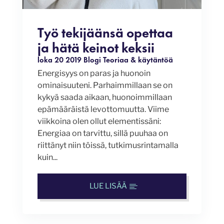
Työ tekijäänsä opettaa
ja hätä keinot keksii
loka 20 2019
Blogi
Teoriaa & käytäntöä
Energisyys on paras ja huonoin
ominaisuuteni. Parhaimmillaan se on
kykyä saada aikaan, huonoimmillaan
epämääräistä levottomuutta. Viime
viikkoina olen ollut elementissäni:
Energiaa on tarvittu, sillä puuhaa on
riittänyt niin töissä, tutkimusrintamalla
kuin...
LUE LISÄÄ