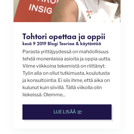
Tohtori opettaa ja oppii
kesä 9 2019
Blogi
Teoriaa & käytäntöä
Parasta yrittäjyydessä on mahdollisuus
tehdä monenlaisia asioita ja oppia uutta.
Viime viikkoina tekemistä on riittänyt:
Työn alla on ollut tutkimusta, koulutusta
ja konsultointia. Ei siis ihme, että aika on
kulunut kuin siivillä. Tällä viikolla olin
liekeissä. Olemme...
LUE LISÄÄ