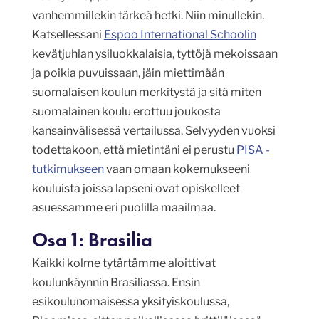
vanhemmillekin tärkeä hetki. Niin minullekin.
Katsellessani
Espoo International Schoolin
kevätjuhlan ysiluokkalaisia, tyttöjä mekoissaan
ja poikia puvuissaan, jäin miettimään
suomalaisen koulun merkitystä ja sitä miten
suomalainen koulu erottuu joukosta
kansainvälisessä vertailussa. Selvyyden vuoksi
todettakoon, että mietintäni ei perustu
PISA -
tutkimukseen
vaan omaan kokemukseeni
kouluista joissa lapseni ovat opiskelleet
asuessamme eri puolilla maailmaa.
Osa 1: Brasilia
Kaikki kolme tytärtämme aloittivat
koulunkäynnin Brasiliassa. Ensin
esikoulunomaisessa yksityiskoulussa,