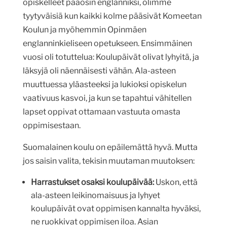
opiskelleet pääosin englanniksi, olimme
tyytyväisiä kun kaikki kolme pääsivät Komeetan
Koulun ja myöhemmin Opinmäen
englanninkieliseen opetukseen. Ensimmäinen
vuosi oli totuttelua: Koulupäivät olivat lyhyitä, ja
läksyjä oli näennäisesti vähän. Ala-asteen
muuttuessa yläasteeksi ja lukioksi opiskelun
vaativuus kasvoi, ja kun se tapahtui vähitellen
lapset oppivat ottamaan vastuuta omasta
oppimisestaan.
Suomalainen koulu on epäilemättä hyvä. Mutta
jos saisin valita, tekisin muutaman muutoksen:
Harrastukset osaksi koulupäivää:
Uskon, että
ala-asteen leikinomaisuus ja lyhyet
koulupäivät ovat oppimisen kannalta hyväksi,
ne ruokkivat oppimisen iloa. Asian