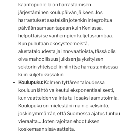
kääntöpuolella on harrastamisen
järjestäminen koulupäivän jälkeen: Jos
harrastukset saataisiin jotenkin integroitua
päivään samaan tapaan kuin Keniassa,
helpottaisi se vanhempien kuljetusrumbaa.
Kun puhutaan ekosysteemeistä,
alustataloudesta ja innovaatioista, tässä olisi
oiva mahdollisuus julkisen ja yksityisen
sektorin yhteispeliin niin itse harrastamisessa
kuin kuljetuksissakin.
Koulupuku:
Kolmen tyttären taloudessa
kouluun lähtö vaikeutui eksponentiaalisesti,
kun vaatteiden valinta tuli osaksi aamutoimia.
Koulupuku on mielestäni mainio keksintö,
joskin ymmärrän, että Suomessa ajatus tuntuu
vieraalta… Joten rajoitan ehdotuksen
koskemaan sisävaatteita.