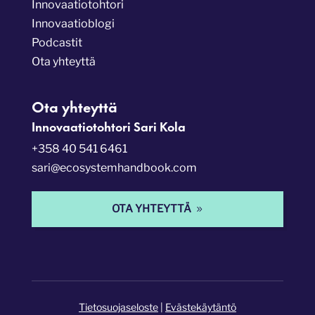
Innovaatiotohtori
Innovaatioblogi
Podcastit
Ota yhteyttä
Ota yhteyttä
Innovaatiotohtori Sari Kola
+358 40 541 6461
sari@ecosystemhandbook.com
OTA YHTEYTTÄ
Tietosuojaseloste
|
Evästekäytäntö