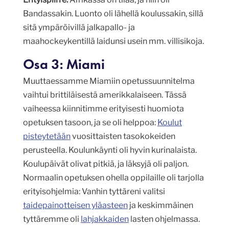
Bandassakin. Luonto oli lähellä koulussakin, sillä
sitä ympäröivillä jalkapallo- ja
maahockeykentillä laidunsi usein mm. villisikoja.
Osa 3: Miami
Muuttaessamme Miamiin opetussuunnitelma
vaihtui brittiläisestä amerikkalaiseen. Tässä
vaiheessa kiinnitimme erityisesti huomiota
opetuksen tasoon, ja se oli helppoa:
Koulut
pisteytetään
vuosittaisten tasokokeiden
perusteella. Koulunkäynti oli hyvin kurinalaista.
Koulupäivät olivat pitkiä, ja läksyjä oli paljon.
Normaalin opetuksen ohella oppilaille oli tarjolla
erityisohjelmia: Vanhin tyttäreni valitsi
taidepainotteisen yläasteen
ja keskimmäinen
tyttäremme oli
lahjakkaiden
lasten ohjelmassa.