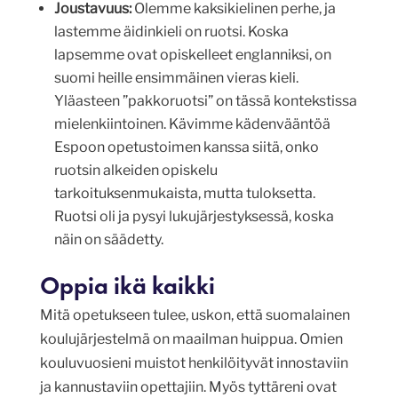
Joustavuus:
Olemme kaksikielinen perhe, ja
lastemme äidinkieli on ruotsi. Koska
lapsemme ovat opiskelleet englanniksi, on
suomi heille ensimmäinen vieras kieli.
Yläasteen ”pakkoruotsi” on tässä kontekstissa
mielenkiintoinen. Kävimme kädenvääntöä
Espoon opetustoimen kanssa siitä, onko
ruotsin alkeiden opiskelu
tarkoituksenmukaista, mutta tuloksetta.
Ruotsi oli ja pysyi lukujärjestyksessä, koska
näin on säädetty.
Oppia ikä kaikki
Mitä opetukseen tulee, uskon, että suomalainen
koulujärjestelmä on maailman huippua. Omien
kouluvuosieni muistot henkilöityvät innostaviin
ja kannustaviin opettajiin. Myös tyttäreni ovat