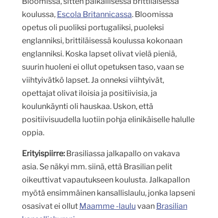
Bloomissa, sitten paikallisessa brittiläisessä
koulussa,
Escola Britannicassa
. Bloomissa
opetus oli puoliksi portugaliksi, puoleksi
englanniksi, brittiläisessä koulussa kokonaan
englanniksi. Koska lapset olivat vielä pieniä,
suurin huoleni ei ollut opetuksen taso, vaan se
viihtyivätkö lapset. Ja onneksi viihtyivät,
opettajat olivat iloisia ja positiivisia, ja
koulunkäynti oli hauskaa. Uskon, että
positiivisuudella luotiin pohja elinikäiselle halulle
oppia.
Erityispiirre:
Brasiliassa jalkapallo on vakava
asia. Se näkyi mm. siinä, että Brasilian pelit
oikeuttivat vapautukseen koulusta. Jalkapallon
myötä ensimmäinen kansallislaulu, jonka lapseni
osasivat ei ollut
Maamme -laulu
vaan
Brasilian