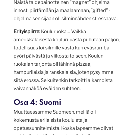
Näistä taidepainotteinen ”magnet” ohjelma
innosti piirtämään ja maalaamaan, ”gifted” -
ohjelma sen sijaan oli silminnähden stressaava.
Erityispiirre:
Kouluruoka… Vaikka
amerikkalaisesta kouluruuasta puhutaan paljon,
todellisuus löi silmille vasta kun eväsrumba
pyöri päivästä ja viikosta toiseen. Koulun
ruokalan tarjonta oli lähinnä pizzaa,
hampurilaisia ja ranskalaisia, joten pysyimme
siitä erossa. Se kuitenkin tarkoitti aikamoista
vaivannäköä eväiden suhteen.
Osa 4: Suomi
Muuttaessamme Suomeen, meillä oli
kokemusta erilaisista kouluista ja
opetussunnitelmista. Koska lapsemme olivat