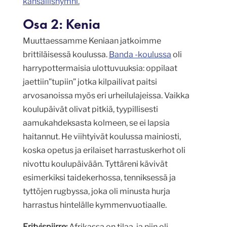
kansallishymni.
Osa 2: Kenia
Muuttaessamme Keniaan jatkoimme
brittiläisessä koulussa.
Banda -koulussa
oli
harrypottermaisia ulottuvuuksia: oppilaat
jaettiin”tupiin” jotka kilpailivat paitsi
arvosanoissa myös eri urheilulajeissa. Vaikka
koulupäivät olivat pitkiä, tyypillisesti
aamukahdeksasta kolmeen, se ei lapsia
haitannut. He viihtyivät koulussa mainiosti,
koska opetus ja erilaiset harrastuskerhot oli
nivottu koulupäivään. Tyttäreni kävivät
esimerkiksi taidekerhossa, tenniksessä ja
tyttöjen rugbyssa, joka oli minusta hurja
harrastus hintelälle kymmenvuotiaalle.
Erityispiirre:
Afrikassa on tilaa, ja niin oli