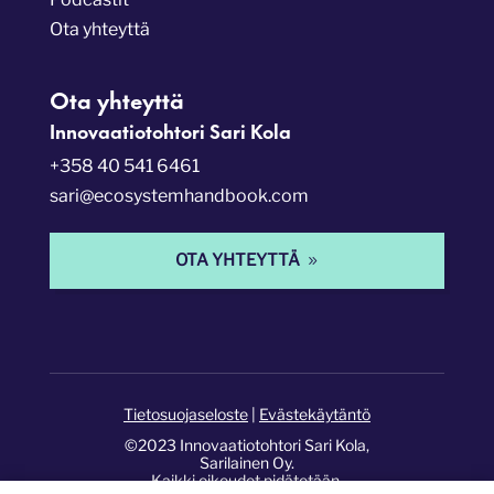
Ota yhteyttä
Ota yhteyttä
Innovaatiotohtori Sari Kola
+358 40 541 6461
sari@ecosystemhandbook.com
OTA YHTEYTTÄ
Tietosuojaseloste
|
Evästekäytäntö
©2023 Innovaatiotohtori Sari Kola,
Sarilainen Oy.
Kaikki oikeudet pidätetään.