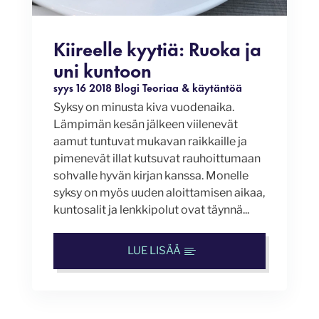
Kiireelle kyytiä: Ruoka ja
uni kuntoon
syys 16 2018
Blogi
Teoriaa & käytäntöä
Syksy on minusta kiva vuodenaika.
Lämpimän kesän jälkeen viilenevät
aamut tuntuvat mukavan raikkaille ja
pimenevät illat kutsuvat rauhoittumaan
sohvalle hyvän kirjan kanssa. Monelle
syksy on myös uuden aloittamisen aikaa,
kuntosalit ja lenkkipolut ovat täynnä...
LUE LISÄÄ