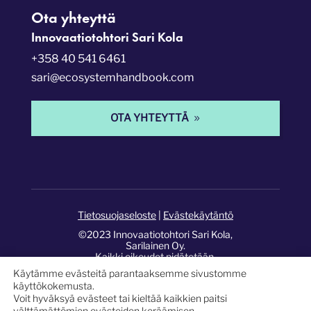
Ota yhteyttä
Innovaatiotohtori Sari Kola
+358 40 541 6461
sari@ecosystemhandbook.com
OTA YHTEYTTÄ
Tietosuojaseloste
|
Evästekäytäntö
©2023 Innovaatiotohtori Sari Kola,
Sarilainen Oy.
Kaikki oikeudet pidätetään.
Käytämme evästeitä parantaaksemme sivustomme
Sivusto:
Pixelwork Studios
.
käyttökokemusta.
Voit hyväksyä evästeet tai kieltää kaikkien paitsi
välttämättömien evästeiden keräämisen.