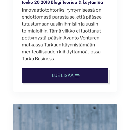
touko 20 2018
Blogi
Teoriaa & käytäntöä
Innovaatiotohtoriksi ryhtymisessä on
ehdottomasti parasta se, että pääsee
tutustumaan uusiin ihmisiin ja uusiin
toimialoihin. Tämä viikko ei tuottanut
pettymystä, pääsin Avanto Venturen
matkassa Turkuun käynnistämään
meriteollisuuden kiihdyttämöä, jossa
Turku Business...
LUE LISÄÄ