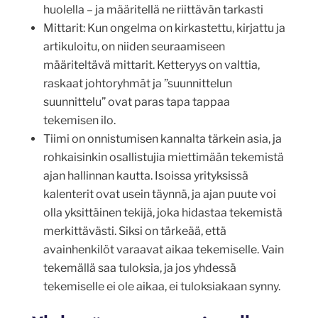
huolella – ja määritellä ne riittävän tarkasti
Mittarit: Kun ongelma on kirkastettu, kirjattu ja
artikuloitu, on niiden seuraamiseen
määriteltävä mittarit. Ketteryys on valttia,
raskaat johtoryhmät ja ”suunnittelun
suunnittelu” ovat paras tapa tappaa
tekemisen ilo.
Tiimi on onnistumisen kannalta tärkein asia, ja
rohkaisinkin osallistujia miettimään tekemistä
ajan hallinnan kautta. Isoissa yrityksissä
kalenterit ovat usein täynnä, ja ajan puute voi
olla yksittäinen tekijä, joka hidastaa tekemistä
merkittävästi. Siksi on tärkeää, että
avainhenkilöt varaavat aikaa tekemiselle. Vain
tekemällä saa tuloksia, ja jos yhdessä
tekemiselle ei ole aikaa, ei tuloksiakaan synny.