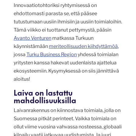
Innovaatiotohtoriksi ryhtymisessä on
ehdottomasti parasta se, että pääsee
tutustumaan uusiin ihmisiin ja uusiin toimialoihin.
Tämä viikko ei tuottanut pettymystä, pääsin
Avanto Venturen
matkassa Turkuun
käynnistämään
meriteollisuuden kiihdyttämöä
,
jossa
Turku Business Region
yhdessä toimialan
yritysten kanssa hakevat uudenlaista ajattelua
ekosysteemiin. Kysymyksessä on siis jännittävä
aloitus!
Laiva on lastattu
mahdollisuuksilla
Laivanrakennus on kiinnostava toimiala, jolla on
Suomessa pitkät perinteet. Vaikka toimiala on
ollut viime vuosina vahvassa nosteessa, globaali
kilpailu vaatii jatkuvaa uudistumista. Ja juuri