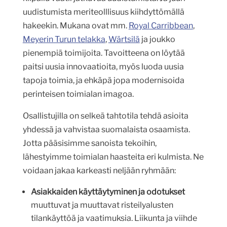
uudistumista meriteolllisuus kiihdyttömällä
hakeekin. Mukana ovat mm.
Royal Carribbean
,
Meyerin Turun telakka
,
Wärtsilä
ja joukko
pienempiä toimijoita. Tavoitteena on löytää
paitsi uusia innovaatioita, myös luoda uusia
tapoja toimia, ja ehkäpä jopa modernisoida
perinteisen toimialan imagoa.
Osallistujilla on selkeä tahtotila tehdä asioita
yhdessä ja vahvistaa suomalaista osaamista.
Jotta pääsisimme sanoista tekoihin,
lähestyimme toimialan haasteita eri kulmista. Ne
voidaan jakaa karkeasti neljään ryhmään:
Asiakkaiden käyttäytyminen ja odotukset
muuttuvat ja muuttavat risteilyalusten
tilankäyttöä ja vaatimuksia. Liikunta ja viihde