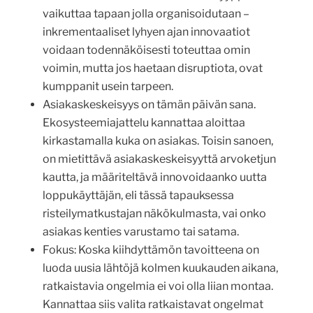
vaikuttaa tapaan jolla organisoidutaan –
inkrementaaliset lyhyen ajan innovaatiot
voidaan todennäköisesti toteuttaa omin
voimin, mutta jos haetaan disruptiota, ovat
kumppanit usein tarpeen.
Asiakaskeskeisyys on tämän päivän sana.
Ekosysteemiajattelu kannattaa aloittaa
kirkastamalla kuka on asiakas. Toisin sanoen,
on mietittävä asiakaskeskeisyyttä arvoketjun
kautta, ja määriteltävä innovoidaanko uutta
loppukäyttäjän, eli tässä tapauksessa
risteilymatkustajan näkökulmasta, vai onko
asiakas kenties varustamo tai satama.
Fokus: Koska kiihdyttämön tavoitteena on
luoda uusia lähtöjä kolmen kuukauden aikana,
ratkaistavia ongelmia ei voi olla liian montaa.
Kannattaa siis valita ratkaistavat ongelmat