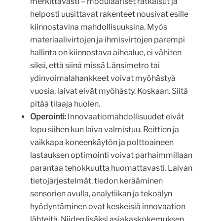
merkittävästi – modulaariset ratkaisut ja
helposti uusittavat rakenteet nousivat esille
kiinnostavina mahdollisuuksina. Myös
materiaalivirtojen ja ihmisvirtojen parempi
hallinta on kiinnostava aihealue, ei vähiten
siksi, että siinä missä Länsimetro tai
ydinvoimalahankkeet voivat myöhästyä
vuosia, laivat eivät myöhästy. Koskaan. Siitä
pitää tilaaja huolen.
Operointi:
Innovaatiomahdollisuudet eivät
lopu siihen kun laiva valmistuu. Reittien ja
vaikkapa koneenkäytön ja polttoaineen
lastauksen optimointi voivat parhaimmillaan
parantaa tehokkuutta huomattavasti. Laivan
tietojärjestelmät, tiedon kerääminen
sensorien avulla, analytiikan ja tekoälyn
hyödyntäminen ovat keskeisiä innovaation
lähteitä. Niiden lisäksi asiakaskokemuksen