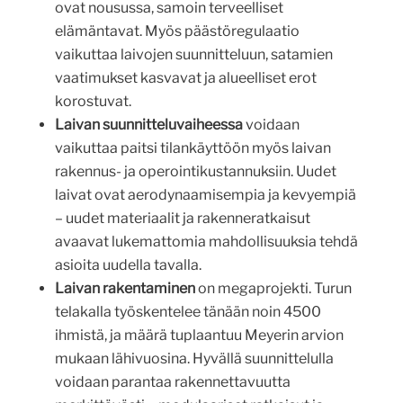
ovat nousussa, samoin terveelliset
elämäntavat. Myös päästöregulaatio
vaikuttaa laivojen suunnitteluun, satamien
vaatimukset kasvavat ja alueelliset erot
korostuvat.
Laivan suunnitteluvaiheessa
voidaan
vaikuttaa paitsi tilankäyttöön myös laivan
rakennus- ja operointikustannuksiin. Uudet
laivat ovat aerodynaamisempia ja kevyempiä
– uudet materiaalit ja rakenneratkaisut
avaavat lukemattomia mahdollisuuksia tehdä
asioita uudella tavalla.
Laivan rakentaminen
on megaprojekti. Turun
telakalla työskentelee tänään noin 4500
ihmistä, ja määrä tuplaantuu Meyerin arvion
mukaan lähivuosina. Hyvällä suunnittelulla
voidaan parantaa rakennettavuutta