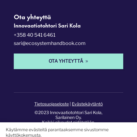
Ota yhteyttä
Innovaatiotohtori Sari Kola
+358 40 541 6461
sari@ecosystemhandbook.com
OTA YHTEYTTÄ
Tietosuojaseloste
|
Evästekäytäntö
©2023 Innovaatiotohtori Sari Kola,
Sarilainen Oy.
Kaikki oikeudet pidätetään.
Käytämme evästeitä parantaaksemme sivustomme
Sivusto:
Pixelwork Studios
.
käyttökokemusta.