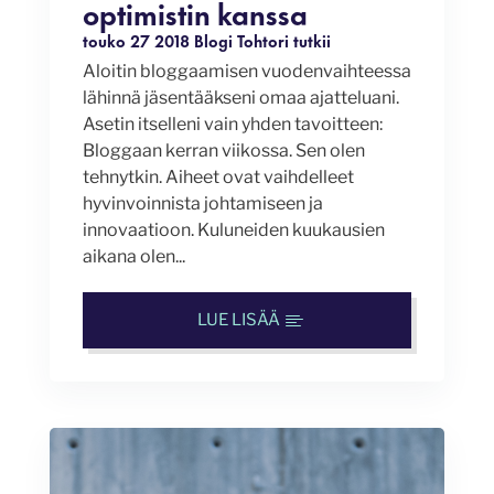
optimistin kanssa
touko 27 2018
Blogi
Tohtori tutkii
Aloitin bloggaamisen vuodenvaihteessa
lähinnä jäsentääkseni omaa ajatteluani.
Asetin itselleni vain yhden tavoitteen:
Bloggaan kerran viikossa. Sen olen
tehnytkin. Aiheet ovat vaihdelleet
hyvinvoinnista johtamiseen ja
innovaatioon. Kuluneiden kuukausien
aikana olen...
LUE LISÄÄ