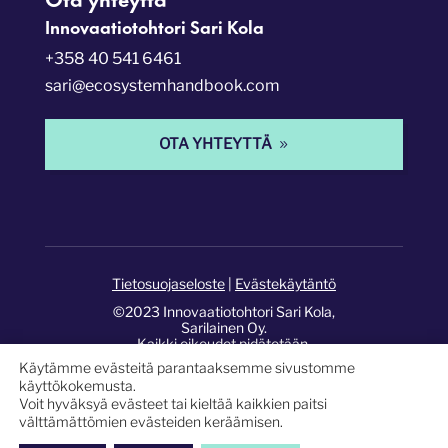
Innovaatiotohtori Sari Kola
+358 40 541 6461
sari@ecosystemhandbook.com
OTA YHTEYTTÄ
Tietosuojaseloste
|
Evästekäytäntö
©2023 Innovaatiotohtori Sari Kola,
Sarilainen Oy.
Kaikki oikeudet pidätetään.
Käytämme evästeitä parantaaksemme sivustomme
Sivusto:
Pixelwork Studios
.
käyttökokemusta.
Voit hyväksyä evästeet tai kieltää kaikkien paitsi
välttämättömien evästeiden keräämisen.