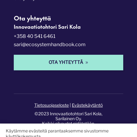
Ota yhteyttä
Innovaatiotohtori Sari Kola
+358 40 541 6461
sari@ecosystemhandbook.com
OTA YHTEYTTÄ
Tietosuojaseloste
|
Evästekäytäntö
©2023 Innovaatiotohtori Sari Kola,
Sarilainen Oy.
Kaikki oikeudet pidätetään.
Käytämme evästeitä parantaaksemme sivustomme
Sivusto:
Pixelwork Studios
.
käyttökokemusta.