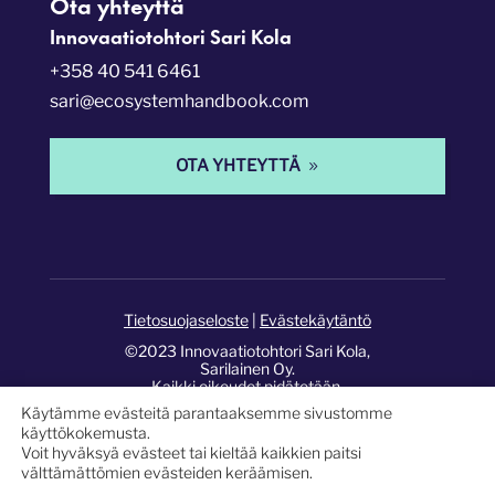
Ota yhteyttä
Innovaatiotohtori Sari Kola
+358 40 541 6461
sari@ecosystemhandbook.com
OTA YHTEYTTÄ
Tietosuojaseloste
|
Evästekäytäntö
©2023 Innovaatiotohtori Sari Kola,
Sarilainen Oy.
Kaikki oikeudet pidätetään.
Käytämme evästeitä parantaaksemme sivustomme
Sivusto:
Pixelwork Studios
.
käyttökokemusta.
Voit hyväksyä evästeet tai kieltää kaikkien paitsi
välttämättömien evästeiden keräämisen.