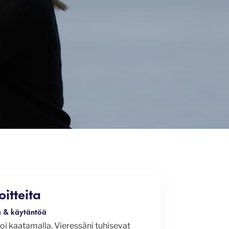
itteita
a & käytäntöä
oi kaatamalla. Vieressäni tuhisevat