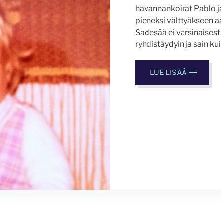
havannankoirat Pablo ja
pieneksi välttyäkseen 
Sadesää ei varsinaisest
ryhdistäydyin ja sain kuin
LUE LISÄÄ