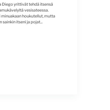
 Diego yrittivät tehdä itsensä
aamukävelyltä vesisateessa.
i minuakaan houkutellut, mutta
 sainkin itseni ja pojat...