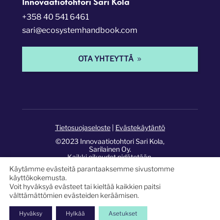
Innovaatiotohtori Sari Kola
+358 40 541 6461
sari@ecosystemhandbook.com
OTA YHTEYTTÄ
Tietosuojaseloste
|
Evästekäytäntö
©2023 Innovaatiotohtori Sari Kola,
Sarilainen Oy.
Kaikki oikeudet pidätetään.
Käytämme evästeitä parantaaksemme sivustomme
Sivusto:
Pixelwork Studios
.
käyttökokemusta.
Voit hyväksyä evästeet tai kieltää kaikkien paitsi
välttämättömien evästeiden keräämisen.
Hyväksy
Hylkää
Asetukset