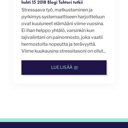
huhti 15 2018
Blogi
Tohtori tutkii
Stressaava työ, matkustaminen ja
pyrkimys systemaattiseen harjoitteluun
ovat kuuluneet elämääni viime vuosina.
Ei ihan helppo yhtälö, varsinkin kun
lajivalintani on painonnosto, joka vaatii
hermostolta nopeutta ja terävyyttä.
Viime kuukausina stressitasoni on ollut...
LUE LISÄÄ