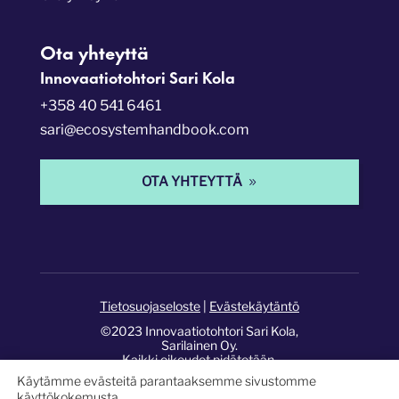
Ota yhteyttä
Innovaatiotohtori Sari Kola
+358 40 541 6461
sari@ecosystemhandbook.com
OTA YHTEYTTÄ
Tietosuojaseloste
|
Evästekäytäntö
©2023 Innovaatiotohtori Sari Kola,
Sarilainen Oy.
Kaikki oikeudet pidätetään.
Käytämme evästeitä parantaaksemme sivustomme
Sivusto:
Pixelwork Studios
.
käyttökokemusta.