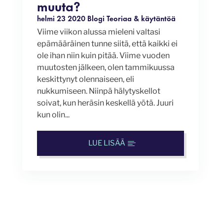
muuta?
helmi 23 2020
Blogi
Teoriaa & käytäntöä
Viime viikon alussa mieleni valtasi
epämääräinen tunne siitä, että kaikki ei
ole ihan niin kuin pitää. Viime vuoden
muutosten jälkeen, olen tammikuussa
keskittynyt olennaiseen, eli
nukkumiseen. Niinpä hälytyskellot
soivat, kun heräsin keskellä yötä. Juuri
kun olin...
LUE LISÄÄ