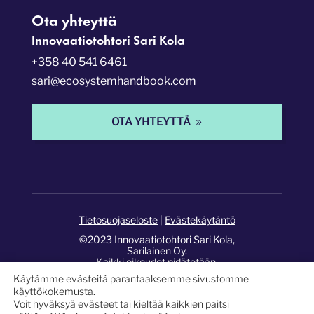
Ota yhteyttä
Innovaatiotohtori Sari Kola
+358 40 541 6461
sari@ecosystemhandbook.com
OTA YHTEYTTÄ
Tietosuojaseloste
|
Evästekäytäntö
©2023 Innovaatiotohtori Sari Kola,
Sarilainen Oy.
Kaikki oikeudet pidätetään.
Käytämme evästeitä parantaaksemme sivustomme
Sivusto:
Pixelwork Studios
.
käyttökokemusta.
Voit hyväksyä evästeet tai kieltää kaikkien paitsi