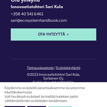
Innovaatiotohtori Sari Kola
+358 40 541 6461
sari@ecosystemhandbook.com
OTA YHTEYTTÄ
Tietosuojaseloste
|
Evästekäytäntö
©2023 Innovaatiotohtori Sari Kola,
Sarilainen Oy.
Kaikki oikeudet pidätetään.
Käytämme evästeitä parantaaksemme sivustomme
Sivusto:
Pixelwork Studios
.
käyttökokemusta.
Voit hyväksyä evästeet tai kieltää kaikkien paitsi
välttämättömien evästeiden keräämisen.