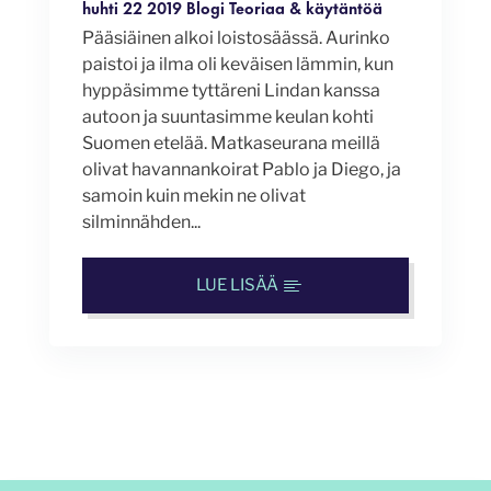
huhti 22 2019
Blogi
Teoriaa & käytäntöä
Pääsiäinen alkoi loistosäässä. Aurinko
paistoi ja ilma oli keväisen lämmin, kun
hyppäsimme tyttäreni Lindan kanssa
autoon ja suuntasimme keulan kohti
Suomen etelää. Matkaseurana meillä
olivat havannankoirat Pablo ja Diego, ja
samoin kuin mekin ne olivat
silminnähden...
LUE LISÄÄ