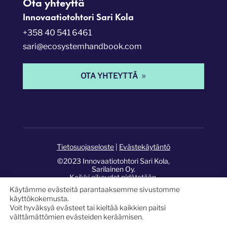
Ota yhteyttä
Innovaatiotohtori Sari Kola
+358 40 541 6461
sari@ecosystemhandbook.com
OTA YHTEYTTÄ
Tietosuojaseloste
|
Evästekäytäntö
©2023 Innovaatiotohtori Sari Kola,
Sarilainen Oy.
Kaikki oikeudet pidätetään.
Käytämme evästeitä parantaaksemme sivustomme
Sivusto:
Pixelwork Studios
.
käyttökokemusta.
Voit hyväksyä evästeet tai kieltää kaikkien paitsi
välttämättömien evästeiden keräämisen.