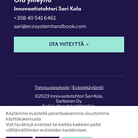
Innovaatiotohtori Sari Kola
+358 40 541 6461
sari@ecosystemhandbook.com
OTA YHTEYTTÄ
Tietosuojaseloste
|
Evästekäytäntö
©2023 Innovaatiotohtori Sari Kola,
Sarilainen Oy.
Kaikki oikeudet pidätetään.
Käytämme evästeitä parantaaksemme sivustomme
Sivusto:
Pixelwork Studios
.
käyttökokemusta.
Voit hyväksyä evästeet tai kieltää kaikkien paitsi
välttämättömien evästeiden keräämisen.