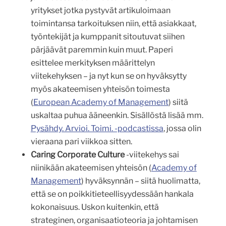
yritykset jotka pystyvät artikuloimaan
toimintansa tarkoituksen niin, että asiakkaat,
työntekijät ja kumppanit sitoutuvat siihen
pärjäävät paremmin kuin muut. Paperi
esittelee merkityksen määrittelyn
viitekehyksen – ja nyt kun se on hyväksytty
myös akateemisen yhteisön toimesta
(
European Academy of Management
) siitä
uskaltaa puhua ääneenkin. Sisällöstä lisää mm.
Pysähdy. Arvioi. Toimi. -podcastissa
, jossa olin
vieraana pari viikkoa sitten.
Caring Corporate Culture
-viitekehys sai
niinikään akateemisen yhteisön (
Academy of
Management
) hyväksynnän – siitä huolimatta,
että se on poikkitieteellisyydessään hankala
kokonaisuus. Uskon kuitenkin, että
strateginen, organisaatioteoria ja johtamisen