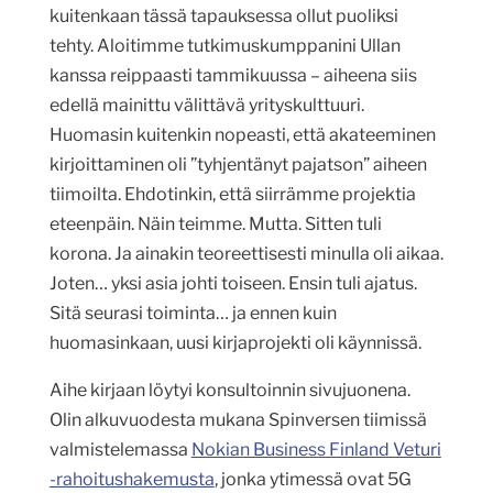
kuitenkaan tässä tapauksessa ollut puoliksi
tehty. Aloitimme tutkimuskumppanini Ullan
kanssa reippaasti tammikuussa – aiheena siis
edellä mainittu välittävä yrityskulttuuri.
Huomasin kuitenkin nopeasti, että akateeminen
kirjoittaminen oli ”tyhjentänyt pajatson” aiheen
tiimoilta. Ehdotinkin, että siirrämme projektia
eteenpäin. Näin teimme. Mutta. Sitten tuli
korona. Ja ainakin teoreettisesti minulla oli aikaa.
Joten… yksi asia johti toiseen. Ensin tuli ajatus.
Sitä seurasi toiminta… ja ennen kuin
huomasinkaan, uusi kirjaprojekti oli käynnissä.
Aihe kirjaan löytyi konsultoinnin sivujuonena.
Olin alkuvuodesta mukana Spinversen tiimissä
valmistelemassa
Nokian Business Finland Veturi
-rahoitushakemusta
, jonka ytimessä ovat 5G