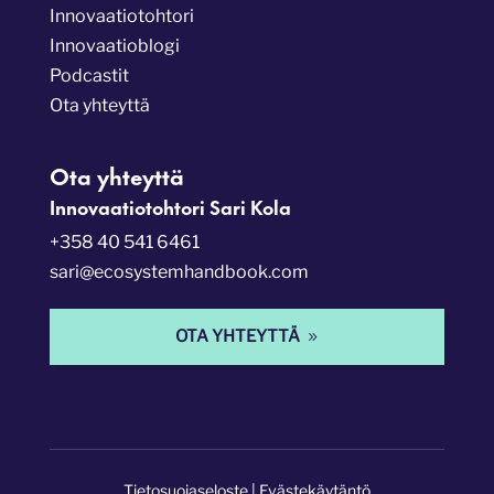
Innovaatiotohtori
Innovaatioblogi
Podcastit
Ota yhteyttä
Ota yhteyttä
Innovaatiotohtori Sari Kola
+358 40 541 6461
sari@ecosystemhandbook.com
OTA YHTEYTTÄ
Tietosuojaseloste
|
Evästekäytäntö