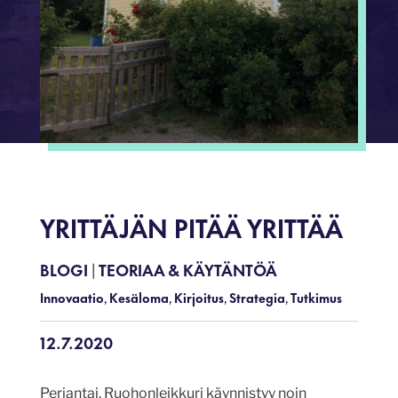
YRITTÄJÄN PITÄÄ YRITTÄÄ
BLOGI
TEORIAA & KÄYTÄNTÖÄ
|
Innovaatio
Kesäloma
Kirjoitus
Strategia
Tutkimus
,
,
,
,
12.7.2020
Perjantai. Ruohonleikkuri käynnistyy noin