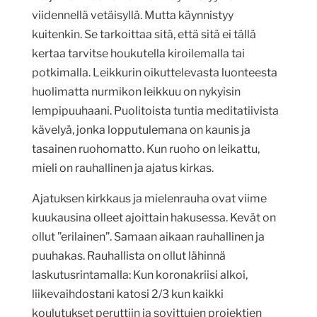
viidennellä vetäisyllä. Mutta käynnistyy
kuitenkin. Se tarkoittaa sitä, että sitä ei tällä
kertaa tarvitse houkutella kiroilemalla tai
potkimalla. Leikkurin oikuttelevasta luonteesta
huolimatta nurmikon leikkuu on nykyisin
lempipuuhaani. Puolitoista tuntia meditatiivista
kävelyä, jonka lopputulemana on kaunis ja
tasainen ruohomatto. Kun ruoho on leikattu,
mieli on rauhallinen ja ajatus kirkas.
Ajatuksen kirkkaus ja mielenrauha ovat viime
kuukausina olleet ajoittain hakusessa. Kevät on
ollut ”erilainen”. Samaan aikaan rauhallinen ja
puuhakas. Rauhallista on ollut lähinnä
laskutusrintamalla: Kun koronakriisi alkoi,
liikevaihdostani katosi 2/3 kun kaikki
koulutukset peruttiin ja sovittujen projektien