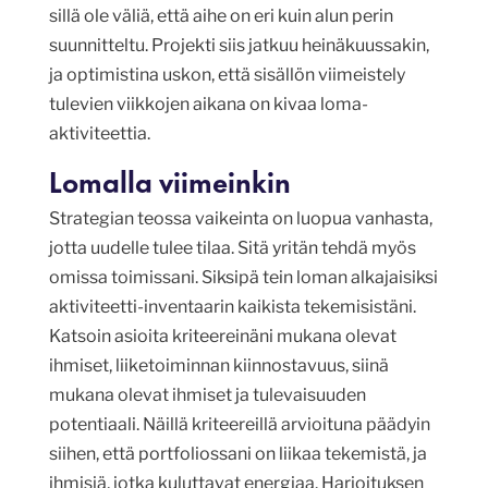
sillä ole väliä, että aihe on eri kuin alun perin
suunnitteltu. Projekti siis jatkuu heinäkuussakin,
ja optimistina uskon, että sisällön viimeistely
tulevien viikkojen aikana on kivaa loma-
aktiviteettia.
Lomalla viimeinkin
Strategian teossa vaikeinta on luopua vanhasta,
jotta uudelle tulee tilaa. Sitä yritän tehdä myös
omissa toimissani. Siksipä tein loman alkajaisiksi
aktiviteetti-inventaarin kaikista tekemisistäni.
Katsoin asioita kriteereinäni mukana olevat
ihmiset, liiketoiminnan kiinnostavuus, siinä
mukana olevat ihmiset ja tulevaisuuden
potentiaali. Näillä kriteereillä arvioituna päädyin
siihen, että portfoliossani on liikaa tekemistä, ja
ihmisiä, jotka kuluttavat energiaa. Harjoituksen