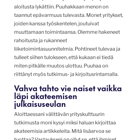
aloitusta lykättiin. Puuhakkaan menon on
taannut epävarmuus tulevasta. Monet yritykset,
joiden kanssa työskentelen, joutuivat
muuttamaan toimintaansa. Olemme hakeneet
rahoitusta ja rukanneet
liiketoimintasuunnitelmia. Pohtineet tulevaa ja
tulleet siihen tulokseen, että kukaan ei tiedä
miten pitkälle muutos ulottuu. Puuhaa on
riittänyt myös tutkimus- ja kirjoitusrintamalla.
Vahva tahto vie naiset vaikka
läpi akateemisen
julkaisuseulan
Aloittaessani välittävän yrityskulttuurin
tutkimusta moni kysyi miksi haluan kirjoittaa
akateemisia artikkeleita. Mitä lisäarvoa se
tuottaa? Vastaukseni on ollut se, että ihmiset