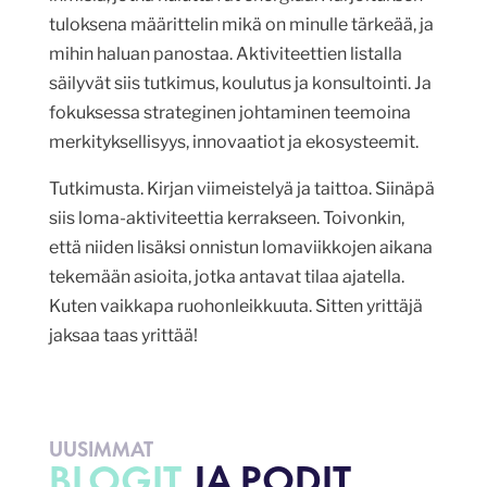
tuloksena määrittelin mikä on minulle tärkeää, ja
mihin haluan panostaa. Aktiviteettien listalla
säilyvät siis tutkimus, koulutus ja konsultointi. Ja
fokuksessa strateginen johtaminen teemoina
merkityksellisyys, innovaatiot ja ekosysteemit.
Tutkimusta. Kirjan viimeistelyä ja taittoa. Siinäpä
siis loma-aktiviteettia kerrakseen. Toivonkin,
että niiden lisäksi onnistun lomaviikkojen aikana
tekemään asioita, jotka antavat tilaa ajatella.
Kuten vaikkapa ruohonleikkuuta. Sitten yrittäjä
jaksaa taas yrittää!
UUSIMMAT
BLOGIT
JA PODIT