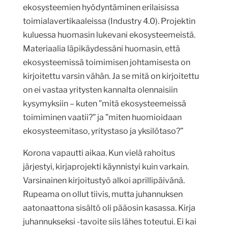
ekosysteemien hyödyntäminen erilaisissa
toimialavertikaaleissa (Industry 4.0). Projektin
kuluessa huomasin lukevani ekosysteemeistä.
Materiaalia läpikäydessäni huomasin, että
ekosysteemissä toimimisen johtamisesta on
kirjoitettu varsin vähän. Ja se mitä on kirjoitettu
on ei vastaa yritysten kannalta olennaisiin
kysymyksiin – kuten ”mitä ekosysteemeissä
toimiminen vaatii?” ja ”miten huomioidaan
ekosysteemitaso, yritystaso ja yksilötaso?”
Korona vapautti aikaa. Kun vielä rahoitus
järjestyi, kirjaprojekti käynnistyi kuin varkain.
Varsinainen kirjoitustyö alkoi aprillipäivänä.
Rupeama on ollut tiivis, mutta juhannuksen
aatonaattona sisältö oli pääosin kasassa. Kirja
juhannukseksi -tavoite siis lähes toteutui. Ei kai