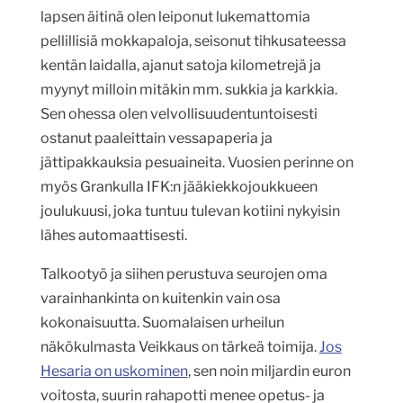
lapsen äitinä olen leiponut lukemattomia
pellillisiä mokkapaloja, seisonut tihkusateessa
kentän laidalla, ajanut satoja kilometrejä ja
myynyt milloin mitäkin mm. sukkia ja karkkia.
Sen ohessa olen velvollisuudentuntoisesti
ostanut paaleittain vessapaperia ja
jättipakkauksia pesuaineita. Vuosien perinne on
myös Grankulla IFK:n jääkiekkojoukkueen
joulukuusi, joka tuntuu tulevan kotiini nykyisin
lähes automaattisesti.
Talkootyö ja siihen perustuva seurojen oma
varainhankinta on kuitenkin vain osa
kokonaisuutta. Suomalaisen urheilun
näkökulmasta Veikkaus on tärkeä toimija.
Jos
Hesaria on uskominen
, sen noin miljardin euron
voitosta, suurin rahapotti menee opetus- ja