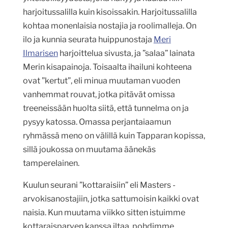
harjoitussalilla kuin kisoissakin. Harjoitussalilla
kohtaa monenlaisia nostajia ja roolimalleja. On
ilo ja kunnia seurata huippunostaja
Meri
Ilmarisen
harjoittelua sivusta, ja ”salaa” lainata
Merin kisapainoja. Toisaalta ihailuni kohteena
ovat ”kertut”, eli minua muutaman vuoden
vanhemmat rouvat, jotka pitävät omissa
treeneissään huolta siitä, että tunnelma on ja
pysyy katossa. Omassa perjantaiaamun
ryhmässä meno on välillä kuin Tapparan kopissa,
sillä joukossa on muutama äänekäs
tamperelainen.
Kuulun seurani ”kottaraisiin” eli Masters -
arvokisanostajiin, jotka sattumoisin kaikki ovat
naisia. Kun muutama viikko sitten istuimme
kottaraisparven kanssa iltaa, pohdimme