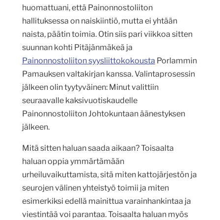
huomattuani, että Painonnostoliiton
hallituksessa on naiskiintiö, mutta ei yhtään
naista, päätin toimia. Otin siis pari viikkoa sitten
suunnan kohti Pitäjänmäkeä ja
Painonnostoliiton syysliittokokousta
Porlammin
Pamauksen valtakirjan kanssa. Valintaprosessin
jälkeen olin tyytyväinen: Minut valittiin
seuraavalle kaksivuotiskaudelle
Painonnostoliiton Johtokuntaan äänestyksen
jälkeen.
Mitä sitten haluan saada aikaan? Toisaalta
haluan oppia ymmärtämään
urheiluvaikuttamista, sitä miten kattojärjestön ja
seurojen välinen yhteistyö toimii ja miten
esimerkiksi edellä mainittua varainhankintaa ja
viestintää voi parantaa. Toisaalta haluan myös