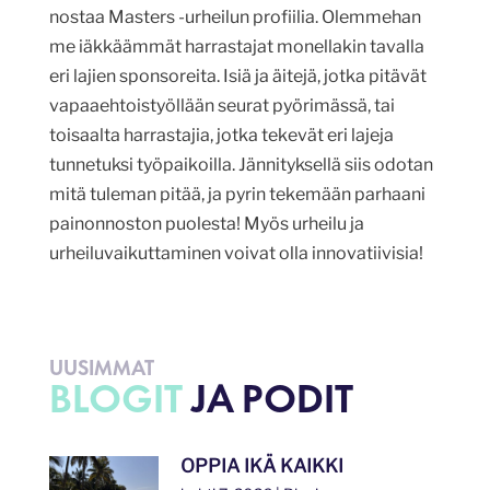
nostaa Masters -urheilun profiilia. Olemmehan
me iäkkäämmät harrastajat monellakin tavalla
eri lajien sponsoreita. Isiä ja äitejä, jotka pitävät
vapaaehtoistyöllään seurat pyörimässä, tai
toisaalta harrastajia, jotka tekevät eri lajeja
tunnetuksi työpaikoilla. Jännityksellä siis odotan
mitä tuleman pitää, ja pyrin tekemään parhaani
painonnoston puolesta! Myös urheilu ja
urheiluvaikuttaminen voivat olla innovatiivisia!
UUSIMMAT
BLOGIT
JA PODIT
OPPIA IKÄ KAIKKI