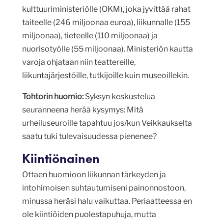
kulttuuriministeriölle (OKM), joka jyvittää rahat
taiteelle (246 miljoonaa euroa), liikunnalle (155
miljoonaa), tieteelle (110 miljoonaa) ja
nuorisotyölle (55 miljoonaa). Ministeriön kautta
varoja ohjataan niin teattereille,
liikuntajärjestöille, tutkijoille kuin museoillekin.
Tohtorin huomio:
Syksyn keskustelua
seuranneena herää kysymys: Mitä
urheiluseuroille tapahtuu jos/kun Veikkaukselta
saatu tuki tulevaisuudessa pienenee?
Kiintiönainen
Ottaen huomioon liikunnan tärkeyden ja
intohimoisen suhtautumiseni painonnostoon,
minussa heräsi halu vaikuttaa. Periaatteessa en
ole kiintiöiden puolestapuhuja, mutta