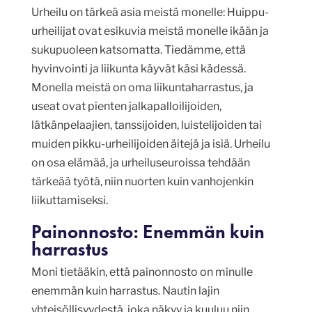
Urheilu on tärkeä asia meistä monelle: Huippu-
urheilijat ovat esikuvia meistä monelle ikään ja
sukupuoleen katsomatta. Tiedämme, että
hyvinvointi ja liikunta käyvät käsi kädessä.
Monella meistä on oma liikuntaharrastus, ja
useat ovat pienten jalkapalloilijoiden,
lätkänpelaajien, tanssijoiden, luistelijoiden tai
muiden pikku-urheilijoiden äitejä ja isiä. Urheilu
on osa elämää, ja urheiluseuroissa tehdään
tärkeää työtä, niin nuorten kuin vanhojenkin
liikuttamiseksi.
Painonnosto: Enemmän kuin
harrastus
Moni tietääkin, että painonnosto on minulle
enemmän kuin harrastus. Nautin lajin
yhteisöllisyydestä, joka näkyy ja kuuluu niin