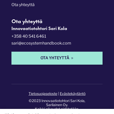
Ota yhteyttä
Ota yhteyttä
Innovaatiotohtori Sari Kola
+358 40 541 6461
sari@ecosystemhandbook.com
OTA YHTEYTTÄ
Tietosuojaseloste
|
Evästekäytäntö
©2023 Innovaatiotohtori Sari Kola,
Sarilainen Oy.
Kaikki oikeudet pidätetään.