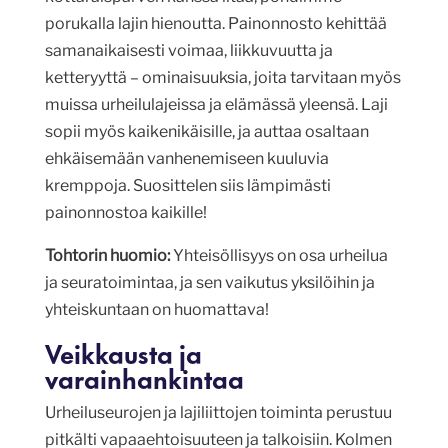
porukalla lajin hienoutta. Painonnosto kehittää
samanaikaisesti voimaa, liikkuvuutta ja
ketteryyttä – ominaisuuksia, joita tarvitaan myös
muissa urheilulajeissa ja elämässä yleensä. Laji
sopii myös kaikenikäisille, ja auttaa osaltaan
ehkäisemään vanhenemiseen kuuluvia
kremppoja. Suosittelen siis lämpimästi
painonnostoa kaikille!
Tohtorin huomio:
Yhteisöllisyys on osa urheilua
ja seuratoimintaa, ja sen vaikutus yksilöihin ja
yhteiskuntaan on huomattava!
Veikkausta ja
varainhankintaa
Urheiluseurojen ja lajiliittojen toiminta perustuu
pitkälti vapaaehtoisuuteen ja talkoisiin. Kolmen