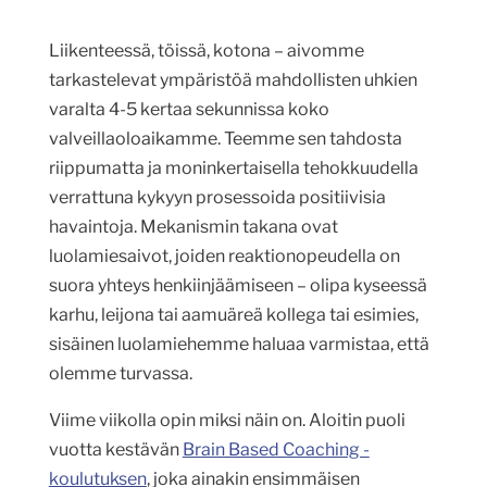
Liikenteessä, töissä, kotona – aivomme
tarkastelevat ympäristöä mahdollisten uhkien
varalta 4-5 kertaa sekunnissa koko
valveillaoloaikamme. Teemme sen tahdosta
riippumatta ja moninkertaisella tehokkuudella
verrattuna kykyyn prosessoida positiivisia
havaintoja. Mekanismin takana ovat
luolamiesaivot, joiden reaktionopeudella on
suora yhteys henkiinjäämiseen – olipa kyseessä
karhu, leijona tai aamuäreä kollega tai esimies,
sisäinen luolamiehemme haluaa varmistaa, että
olemme turvassa.
Viime viikolla opin miksi näin on. Aloitin puoli
vuotta kestävän
Brain Based Coaching -
koulutuksen
, joka ainakin ensimmäisen