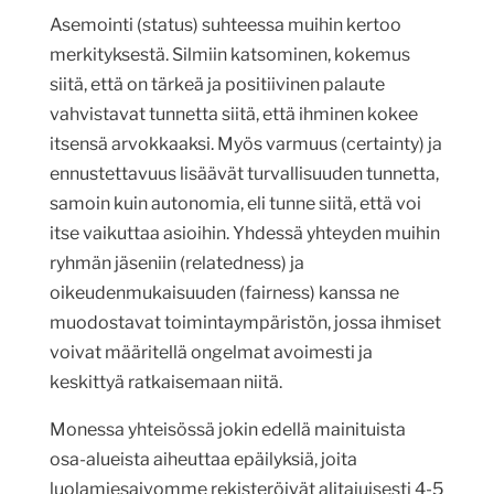
Asemointi (status) suhteessa muihin kertoo
merkityksestä. Silmiin katsominen, kokemus
siitä, että on tärkeä ja positiivinen palaute
vahvistavat tunnetta siitä, että ihminen kokee
itsensä arvokkaaksi. Myös varmuus (certainty) ja
ennustettavuus lisäävät turvallisuuden tunnetta,
samoin kuin autonomia, eli tunne siitä, että voi
itse vaikuttaa asioihin. Yhdessä yhteyden muihin
ryhmän jäseniin (relatedness) ja
oikeudenmukaisuuden (fairness) kanssa ne
muodostavat toimintaympäristön, jossa ihmiset
voivat määritellä ongelmat avoimesti ja
keskittyä ratkaisemaan niitä.
Monessa yhteisössä jokin edellä mainituista
osa-alueista aiheuttaa epäilyksiä, joita
luolamiesaivomme rekisteröivät alitajuisesti 4-5