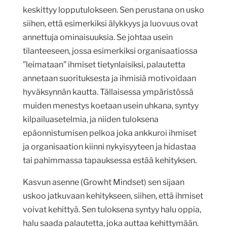
keskittyy lopputulokseen. Sen perustana on usko
siihen, että esimerkiksi älykkyys ja luovuus ovat
annettuja ominaisuuksia. Se johtaa usein
tilanteeseen, jossa esimerkiksi organisaatiossa
”leimataan” ihmiset tietynlaisiksi, palautetta
annetaan suorituksesta ja ihmisiä motivoidaan
hyväksynnän kautta. Tällaisessa ympäristössä
muiden menestys koetaan usein uhkana, syntyy
kilpailuasetelmia, ja niiden tuloksena
epäonnistumisen pelkoa joka ankkuroi ihmiset
ja organisaation kiinni nykyisyyteen ja hidastaa
tai pahimmassa tapauksessa estää kehityksen.
Kasvun asenne (Growht Mindset) sen sijaan
uskoo jatkuvaan kehitykseen, siihen, että ihmiset
voivat kehittyä. Sen tuloksena syntyy halu oppia,
halu saada palautetta, joka auttaa kehittymään.