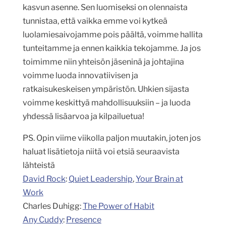
kasvun asenne. Sen luomiseksi on olennaista
tunnistaa, että vaikka emme voi kytkeä
luolamiesaivojamme pois päältä, voimme hallita
tunteitamme ja ennen kaikkia tekojamme. Ja jos
toimimme niin yhteisön jäseninä ja johtajina
voimme luoda innovatiivisen ja
ratkaisukeskeisen ympäristön. Uhkien sijasta
voimme keskittyä mahdollisuuksiin – ja luoda
yhdessä lisäarvoa ja kilpailuetua!
PS. Opin viime viikolla paljon muutakin, joten jos
haluat lisätietoja niitä voi etsiä seuraavista
lähteistä
David Rock
:
Quiet Leadership
,
Your Brain at
Work
Charles Duhigg:
The Power of Habit
Any Cuddy
:
Presence