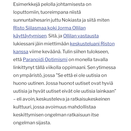
Esimerkkejä pelolla johtamisesta on
loputtomiin, tuoreimpana niistä
sunnuntaihesarin juttu Nokiasta ja siitä miten
Risto Siilasmaa koki Jorma Ollilan
käyttäytymisen
. Sitä, ja
Ollilan vastausta
lukiessani jäin miettimään
keskusteluani Riston
kanssa
viime keväänä. Tulin siihen tulokseen,
että
Paranoidi Optimismi
on monella tavalla
linkittynyt tällä viikolla oppimaani. Sen ytimessa
on ympäristö, jossa ”Se että ei ole uutisia on
huono uutinen. Jossa huonot uutiset ovat hyviä
uutisia ja hyvät uutiset eivät ole uutisia lainkaan”
– eli avoin, keskusteleva ja ratkaisukeskeinen
kulttuuri, jossa avoimuus mahdollistaa
keskittymisen ongelman ratkaisuun itse
ongelman sijasta.