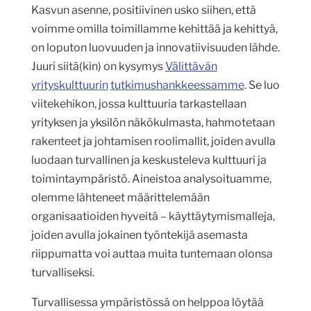
Kasvun asenne, positiivinen usko siihen, että
voimme omilla toimillamme kehittää ja kehittyä,
on loputon luovuuden ja innovatiivisuuden lähde.
Juuri siitä(kin) on kysymys
Välittävän
yrityskulttuurin
tutkimushankkeessamme
. Se luo
viitekehikon, jossa kulttuuria tarkastellaan
yrityksen ja yksilön näkökulmasta, hahmotetaan
rakenteet ja johtamisen roolimallit, joiden avulla
luodaan turvallinen ja keskusteleva kulttuuri ja
toimintaympäristö. Aineistoa analysoituamme,
olemme lähteneet määrittelemään
organisaatioiden hyveitä – käyttäytymismalleja,
joiden avulla jokainen työntekijä asemasta
riippumatta voi auttaa muita tuntemaan olonsa
turvalliseksi.
Turvallisessa ympäristössä on helppoa löytää