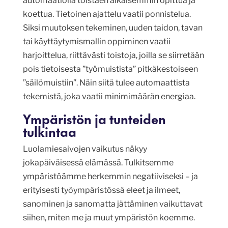
automaatiolla toistaen aikaisemmin opittua ja
koettua. Tietoinen ajattelu vaatii ponnistelua.
Siksi muutoksen tekeminen, uuden taidon, tavan
tai käyttäytymismallin oppiminen vaatii
harjoittelua, riittävästi toistoja, joilla se siirretään
pois tietoisesta ”työmuistista” pitkäkestoiseen
”säilömuistiin”. Näin siitä tulee automaattista
tekemistä, joka vaatii minimimäärän energiaa.
Ympäristön ja tunteiden
tulkintaa
Luolamiesaivojen vaikutus näkyy
jokapäiväisessä elämässä. Tulkitsemme
ympäristöämme herkemmin negatiiviseksi – ja
erityisesti työympäristössä eleet ja ilmeet,
sanominen ja sanomatta jättäminen vaikuttavat
siihen, miten me ja muut ympäristön koemme.