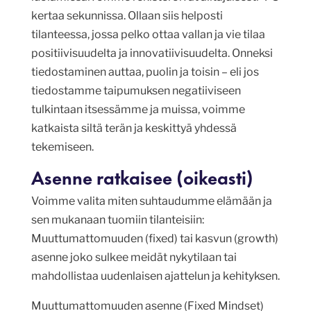
kertaa sekunnissa. Ollaan siis helposti
tilanteessa, jossa pelko ottaa vallan ja vie tilaa
positiivisuudelta ja innovatiivisuudelta. Onneksi
tiedostaminen auttaa, puolin ja toisin – eli jos
tiedostamme taipumuksen negatiiviseen
tulkintaan itsessämme ja muissa, voimme
katkaista siltä terän ja keskittyä yhdessä
tekemiseen.
Asenne ratkaisee (oikeasti)
Voimme valita miten suhtaudumme elämään ja
sen mukanaan tuomiin tilanteisiin:
Muuttumattomuuden (fixed) tai kasvun (growth)
asenne joko sulkee meidät nykytilaan tai
mahdollistaa uudenlaisen ajattelun ja kehityksen.
Muuttumattomuuden asenne (Fixed Mindset)